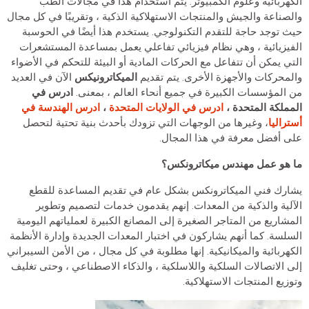
الكهربائية وعلوم الكمبيوتر. يتم استخدام هذا في مجالات الطب
والصناعة والجيش والمنتجات الاستهلاكية الذكية ، وتقريبًا في كل مجال
حيث توجد حاجة للتقدم التكنولوجي. يستخدم هذا أيضًا في الحوسبة
الفيزيائية ، وهي نظام فيزيائي تفاعلي يعمل بمساعدة المستشعرات
التي يمكن أن تتفاعل مع الحركات المادية أو البيئة للتحكم في الأضواء
والمحركات والأجهزة الأخرى. يتم تقديم
الميكاترونيكس
الآن في العديد
من المؤسسات الكبيرة في جميع أنحاء العالم ، بمعنى.
ادرس في
المملكة المتحدة ،
ادرس في الولايات المتحدة
،
ادرس الهندسة في
أستراليا
، وغيرها من الوجهات التي تزودك بأحدث بنية تحتية لتحصل
على أفضل معرفة في هذا المجال.
ما هو عمل مهندس ميكاترونكس؟
يشارك فني الميكاترونكس بشكل عام في تقديم المساعدة للقطع
الآلية والذكية من المعدات. إنهم يقدمون خدمات لتصميم وتطوير
المشاريع من المتاجر الصغيرة إلى المصانع الكبيرة لعملياتهم اليومية
السلسة. كما أنهم يشاركون في اختبار المعدات الجديدة وإدارة الأنظمة
الكهربائية والميكانيكية. إنها مطلوبة في كل مجال ، من الأمن السيبراني
إلى الاتصالات السلكية واللاسلكية ، والذكاء الاصطناعي ، وحتى تغليف
وتوزيع المنتجات الاستهلاكية.