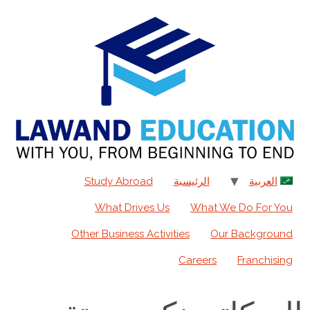
content
العربية
الرئيسية
Study Abroad
What Drives Us
What We Do For You
Other Business Activities
Our Background
Careers
Franchising