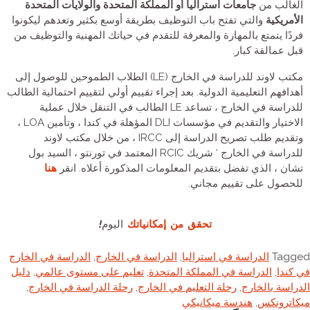
الغالب من
جامعات أستراليا أو المملكة المتحدة والولايات المتحدة
الأمريكية
والتي تفتح باب التوظيف بطريقة أوسع بكثير وتعدهم ليكونوا
فردًا يتمتع بالمهارة والمعرفة للتقدم في حياتك المهنية والتوظيف من
قبل عمالقة كبار.
مكتب لاوند للدراسة في الخارج (LE) الطلاب الطموحين للوصول إلى
أهدافهم التعليمية الدولية.
بعد إجراء تقييم أولي لتقييم احتمالية الطالب
للدراسة في الخارج ، تساعد LE الطالب في التنقل خلال عملية
الاختيار والتقديم في مؤسسات DLI المؤهلة في كندا ، وتأمين LOA ،
وتقديم طلب تصريح الدراسة إلى IRCC ، من خلال مكتب لاوند
للدراسة في الخارج ‘ شريك RCIC المعتمد في تورنتو ، السيد بول
تشان ، الذي تفضل بتقديم المعلومات المذكورة أعلاه.
انقر
هنا
للحصول على تقييم مجاني.
تحقق من إمكانياتك
اليوم!
Tagge
الدراسة في استراليا
,
الدراسة في الخارج
,
الدراسة في الخارج
ي كندا
,
الدراسة في المملكة المتحدة
,
تعليم على مستوى عالمي
,
دليل
لدراسة بالخارج
,
رحلة التعليم في الخارج
,
رحلة الدراسة في الخارج
,
يكاترونكس
,
هندسة ميكانيكي