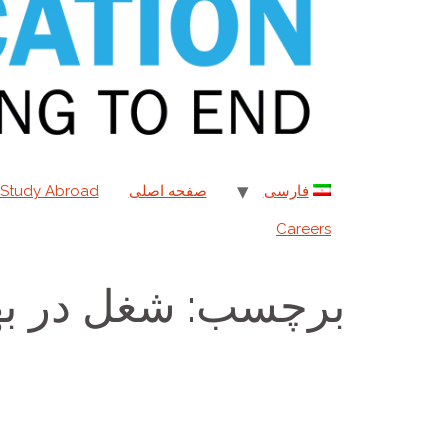
فارسی
صفحه اصلی
Study Abroad
Careers
برچسب:
شغل در به