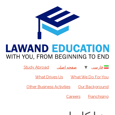
به
محتوا
فارسی
صفحه اصلی
Study Abroad
What Drives Us
What We Do For You
Other Business Activities
Our Background
Careers
Franchising