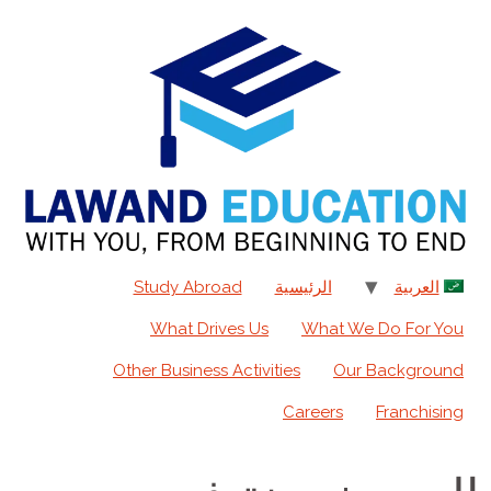
content
العربية
الرئيسية
Study Abroad
What Drives Us
What We Do For You
Other Business Activities
Our Background
Careers
Franchising