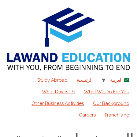
content
العربية
الرئيسية
Study Abroad
What Drives Us
What We Do For You
Other Business Activities
Our Background
Careers
Franchising